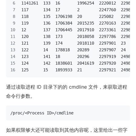
1141261  133  16       1996254  2220012  229862
117      134  17       2        2247760  229863
118      135  1706198  20       225082   229863
119      136  1706384  2015235  2270163  229874
12       137  1706445  2017910  2273361  229874
120      138  173      2018058  2297786  229875
121      139  174      2018110  2297901  23    
122      14   178818   20289    2297907  24    
123      141  18       20296    2297919  249876
124      142  1838601  2041619  2297920  249886
125      15   1893933  21       2297921  249889
通过读取进程 ID 目录下的的 cmdline 文件，来获取进程
命令行参数。
/proc/<Process ID>/cmdline
如果权限够大还可能读取到其他内容呢，这里给出一些字