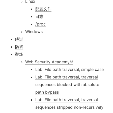
Linux
配置文件
日志
/proc
Windows
绕过
防御
靶场
Web Security Academy⚒️
Lab: File path traversal, simple case
Lab: File path traversal, traversal
sequences blocked with absolute
path bypass
Lab: File path traversal, traversal
sequences stripped non-recursively