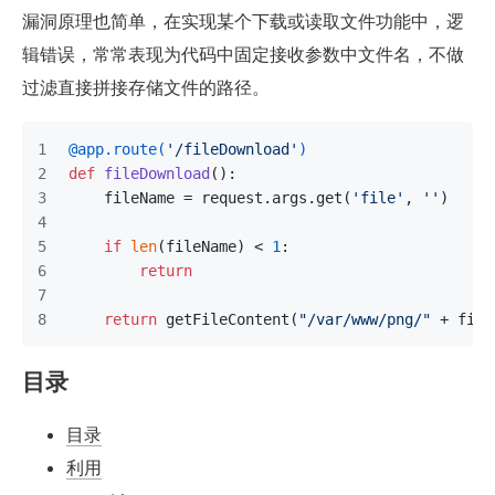
漏洞原理也简单，在实现某个下载或读取文件功能中，逻
辑错误，常常表现为代码中固定接收参数中文件名，不做
过滤直接拼接存储文件的路径。
@app.route(
'/fileDownload'
)
def
fileDownload
():
    fileName = request.args.get(
'file'
, 
''
)
if
len
(fileName) < 
1
:
return
return
 getFileContent(
"/var/www/png/"
 + file
目录
目录
利用