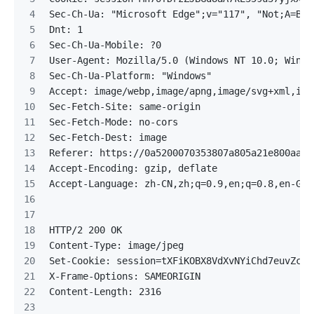
Sec-Ch-Ua: "Microsoft Edge";v="117", "Not;A=Bra
Dnt: 1
Sec-Ch-Ua-Mobile: ?0
User-Agent: Mozilla/5.0 (Windows NT 10.0; Win64
Sec-Ch-Ua-Platform: "Windows"
Accept: image/webp,image/apng,image/svg+xml,ima
Sec-Fetch-Site: same-origin
Sec-Fetch-Mode: no-cors
Sec-Fetch-Dest: image
Referer: https://0a5200070353807a805a21e800aa00
Accept-Encoding: gzip, deflate
Accept-Language: zh-CN,zh;q=0.9,en;q=0.8,en-GB;
HTTP/2 200 OK
Content-Type: image/jpeg
Set-Cookie: session=tXFiKOBX8VdXvNYiChd7euvZcnv
X-Frame-Options: SAMEORIGIN
Content-Length: 2316