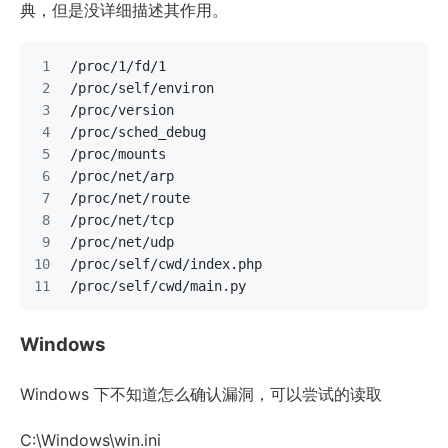
典，但是没详细描述其作用。
/proc/1/fd/1
/proc/self/environ
/proc/version
/proc/sched_debug
/proc/mounts
/proc/net/arp
/proc/net/route
/proc/net/tcp
/proc/net/udp
/proc/self/cwd/index.php
/proc/self/cwd/main.py
Windows
Windows 下不知道怎么确认漏洞，可以尝试的读取
C:\Windows\win.ini