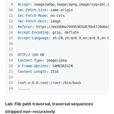
Accept
: 
image/webp,image/apng,image/svg+xml,ima
Sec-Fetch-Site
: 
same-origin
Sec-Fetch-Mode
: 
no-cors
Sec-Fetch-Dest
: 
image
Referer
: 
https://0a3d00a704959656870b472000a700
Accept-Encoding
: 
gzip, deflate
Accept-Language
: 
zh-CN,zh;q=0.9,en;q=0.8,en-GB;
HTTP/2
200
 OK
Content-Type
: 
image/jpeg
X-Frame-Options
: 
SAMEORIGIN
Content-Length
: 
2316
root:x:0:0:root:/root:/bin/bash
......
Lab: File path traversal, traversal sequences
stripped non-recursively