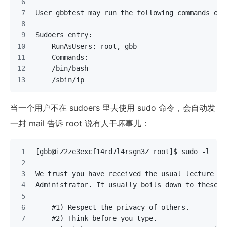
User gbbtest may run the following commands on 
Sudoers entry:
    RunAsUsers: root, gbb
    Commands:
    /bin/bash
    /sbin/ip
当一个用户不在 sudoers 里去使用 sudo 命令，会自动发
一封 mail 告诉 root 说有人干坏事儿：
[gbb@iZ2ze3excf14rd7l4rsgn3Z root]$ sudo -l
We trust you have received the usual lecture fr
Administrator. It usually boils down to these t
    #1) Respect the privacy of others.
    #2) Think before you type.