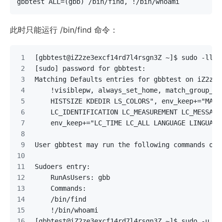
gbbtest ALL=(gbb) /bin/find, !/bin/whoami
此时只能运行 /bin/find 命令：
[gbbtest@iZ2ze3excf14rd7l4rsgn3Z ~]$ sudo -ll
[sudo] password for gbbtest: 
Matching Defaults entries for gbbtest on iZ2ze3
    !visiblepw, always_set_home, match_group_by
    HISTSIZE KDEDIR LS_COLORS", env_keep+="MAIL
    LC_IDENTIFICATION LC_MEASUREMENT LC_MESSAGE
    env_keep+="LC_TIME LC_ALL LANGUAGE LINGUAS 
User gbbtest may run the following commands on 
Sudoers entry:
    RunAsUsers: gbb
    Commands:
    /bin/find
    !/bin/whoami
[gbbtest@iZ2ze3excf14rd7l4rsgn3Z ~]$ sudo -u gb