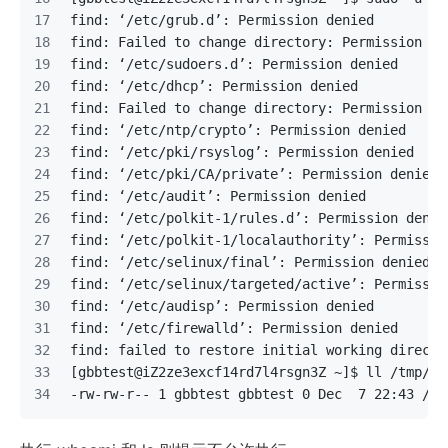
find: ‘/etc/grub.d’: Permission denied
find: Failed to change directory: Permission de
find: ‘/etc/sudoers.d’: Permission denied
find: ‘/etc/dhcp’: Permission denied
find: Failed to change directory: Permission de
find: ‘/etc/ntp/crypto’: Permission denied
find: ‘/etc/pki/rsyslog’: Permission denied
find: ‘/etc/pki/CA/private’: Permission denied
find: ‘/etc/audit’: Permission denied
find: ‘/etc/polkit-1/rules.d’: Permission denie
find: ‘/etc/polkit-1/localauthority’: Permissio
find: ‘/etc/selinux/final’: Permission denied
find: ‘/etc/selinux/targeted/active’: Permissio
find: ‘/etc/audisp’: Permission denied
find: ‘/etc/firewalld’: Permission denied
find: failed to restore initial working directo
[gbbtest@iZ2ze3excf14rd7l4rsgn3Z ~]$ ll /tmp/tm
-rw-rw-r-- 1 gbbtest gbbtest 0 Dec  7 22:43 /tm