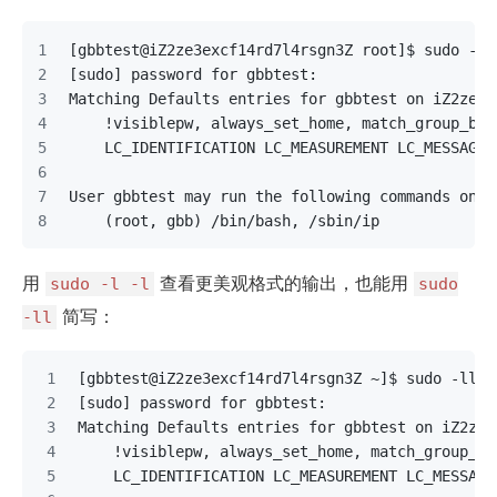
[gbbtest@iZ2ze3excf14rd7l4rsgn3Z root]$ sudo -l
[sudo] password for gbbtest: 
Matching Defaults entries for gbbtest on iZ2ze3e
    !visiblepw, always_set_home, match_group_by_
    LC_IDENTIFICATION LC_MEASUREMENT LC_MESSAGES
User gbbtest may run the following commands on i
    (root, gbb) /bin/bash, /sbin/ip
用
查看更美观格式的输出，也能用
sudo -l -l
sudo
简写：
-ll
[gbbtest@iZ2ze3excf14rd7l4rsgn3Z ~]$ sudo -ll
[sudo] password for gbbtest: 
Matching Defaults entries for gbbtest on iZ2ze3
    !visiblepw, always_set_home, match_group_by
    LC_IDENTIFICATION LC_MEASUREMENT LC_MESSAGE