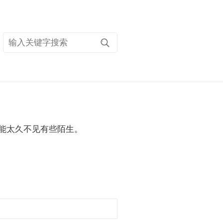
搜
索
关
键
字
能太久不见有些陌生。