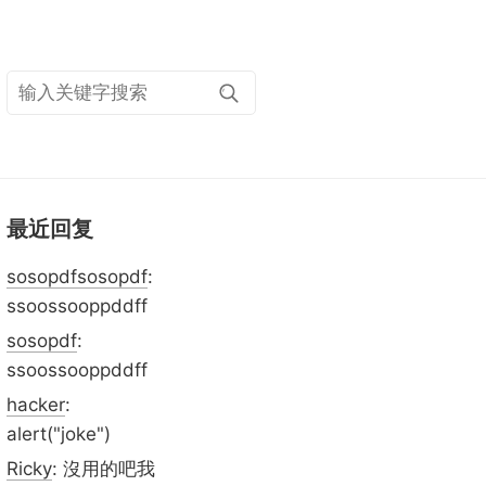
搜
索
关
键
字
最近回复
sosopdfsosopdf
:
ssoossooppddff
sosopdf
:
ssoossooppddff
hacker
:
alert("joke")
Ricky
: 沒用的吧我