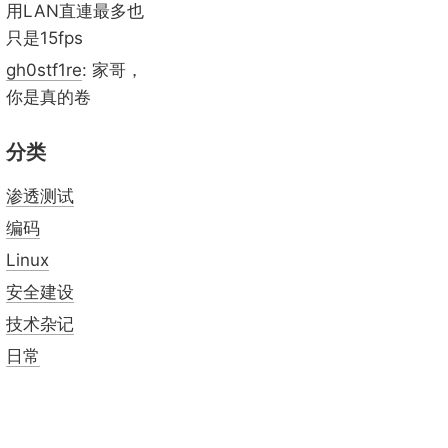
用LAN直連最多也
只是15fps
gh0stf1re
: 家哥，
你是真的卷
分类
渗透测试
编码
Linux
安全建设
技术杂记
日常